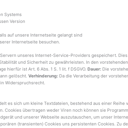
den Systems
ssen Version
lls auf unsere Internetseite gelangt sind
nserer Internetseite besuchen.
Servern unseres Internet-Service-Providers gespeichert. Dies 
Stabilität und Sicherheit zu gewährleisten. In den vorstehende
 hierfür ist Art. 6 Abs. 1 S. 1 lit. f DSGVO.
Dauer:
Die vorstehe
dann gelöscht.
Verhinderung:
Da die Verarbeitung der vorstehen
kein Widerspruchsrecht.
delt es sich um kleine Textdateien, bestehend aus einer Reihe
n. Cookies übertragen weder Viren noch können sie Programme
gerät und unserer Webseite auszutauschen, um unser Interneta
porären (transienten) Cookies uns persistenten Cookies. Zu d